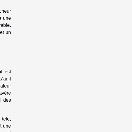
îcheur
 à une
able.
 et un
l est
s’agit
aleur
’avère
il des
 tête,
 à une