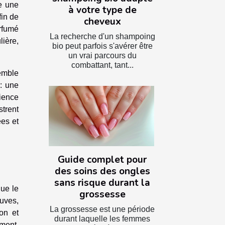
e une
à votre type de
fin de
cheveux
rfumé
La recherche d'un shampoing
ière,
bio peut parfois s'avérer être
un vrai parcours du
combattant, tant...
semble
 : une
rience
trent
ées et
Guide complet pour
des soins des ongles
sans risque durant la
que le
grossesse
uves,
La grossesse est une période
ion et
durant laquelle les femmes
ment,