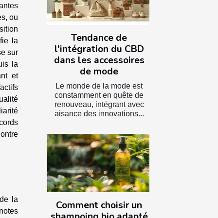
antes
es, ou
sition
Tendance de
ie la
l'intégration du CBD
se sur
dans les accessoires
uis la
de mode
nt et
Le monde de la mode est
actifs
constamment en quête de
ualité
renouveau, intégrant avec
iarité
aisance des innovations...
ccords
ontre
de la
Comment choisir un
notes
shampoing bio adapté