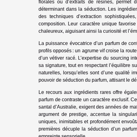
florales ou d’extraits de résines, permet 
déterminant dans la séduction. Les ingrédien
des techniques d’extraction sophistiquées
composition. Leur caractère unique favorise
chaleureux, aiguisant ainsi la curiosité et l
La puissance évocatrice d’un parfum de cont
profils opposés : un agrume vif croise la rou
d’un vétiver racé. L’expertise du sourcing in
sa signature, tout en respectant l’équilibre s
naturelles, lorsqu’elles sont d’une qualité i
pouvoir de séduction du parfum, attisant le dés
Le recours aux ingrédients rares offre éga
parfum de contraste un caractère exclusif. Cert
santal d’Australie, exigent des années de matu
argument de prestige, accentue la singularit
uniques, inimitables et profondément envoût
premières décuple la séduction d’un parfum,
empreinte sensorielle.