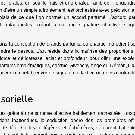
et florales, un souffle frais et une chaleur ambrée – engendr
in d’être un simple affrontement, est orchestrée avec précision a
e biais de ce que l’on nomme un accord parfumé. L’accord pa
ntagonistes, créant ainsi une signature olfactive singul
e dans la conception de grands parfums, où chaque ingrédient 
ndre le dessus. L’art réside dans la maîtrise des proportions
rce et délicatesse, éclat et profondeur, pour offrir une expé
s parfums emblématiques, comme Givenchy Ange ou Démon, illus
couvrir ce chef-d’œuvre de signature olfactive où notes contrast
nsorielle
es grâce à une surprise olfactive habilement orchestrée. Lors
ions inattendues, la séduction opère dès les premières effl
 de tête. Celles-ci, légères et éphémères, capturent l’attent
e. La volatilité permet aux accords de se transformer rapide