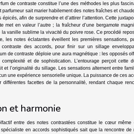
fum de contraste constitue l’une des méthodes les plus fascin
rt parfumeur sait marier habilement des notes fraîches et chaud
icés, afin de surprendre et d’attirer l’attention. Cette juxtapo
e met en valeur l’autre ; la fraîcheur d’une bergamote magnif
la vanille sublime la vivacité du poivre rose. Ce procédé repo
te, les notes éclatantes éveillent les premières sensations, p
 contraste des accords, pour finir sur un sillage enveloppa
fum de contraste déploie une aura magnétique : les opposés olf
e complexité et de sophistication. L’entourage perçoit cette d
 et l’originalité du sillage. Les sensations alternent entre famil
chacun une expérience sensorielle unique. La puissance de ces a
 différentes facettes de la personnalité, rendant chaque renc
ion et harmonie
olfactif entre des notes contrastées constitue le cœur même 
spécialiste en accords sophistiqués sait que la rencontre de 