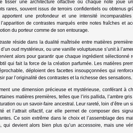
de tisser une architecture olfactive où chaque note joue un
ts rares, souvent issus de terroirs confidentiels ou obtenus g
, apportent une profondeur et une intensité incomparables
 l’apparition de contrastes marqués entre notes fraîches et a
’émotion du porteur comme de son entourage.
raste réside dans la dualité maîtrisée entre matières premièr
te d’un oud mystérieux, ou une vanille voluptueuse s’unit à l’am
tervient alors pour garantir que chaque ingrédient sélectionné 
ubtil qui fait la force de la création parfumée. Les matières pre
rréprochable, déploient des facettes insoupçonnées qui renforc
ir par l’originalité des contrastes et la richesse des sensations.
lement une dimension précieuse et mystérieuse, conférant à c
aines matières premières, telles que l’iris pallida, l’ambre gris
ration ou un savoir-faire ancestral. Leur rareté, loin d’être un 
é et l’attrait olfactif, car elle permet de composer des sign
antes. Ce soin extrême dans le choix et l’assemblage des mat
 qui devient alors bien plus qu’un accessoire, mais une véri