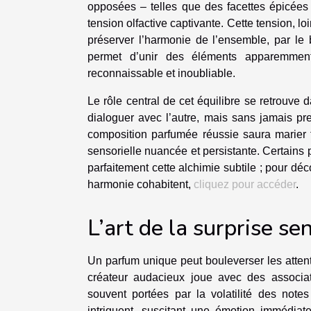
opposées – telles que des facettes épicées 
tension olfactive captivante. Cette tension, lo
préserver l’harmonie de l’ensemble, par l
permet d’unir des éléments apparemment a
reconnaissable et inoubliable.
Le rôle central de cet équilibre se retrouv
dialoguer avec l’autre, mais sans jamais pre
composition parfumée réussie saura marier fo
sensorielle nuancée et persistante. Certain
parfaitement cette alchimie subtile ; pour dé
harmonie cohabitent,
cliquez pour accéder
.
L’art de la surprise se
Un parfum unique peut bouleverser les attent
créateur audacieux joue avec des associat
souvent portées par la volatilité des notes
intriguent, suscitant une émotion immédiat