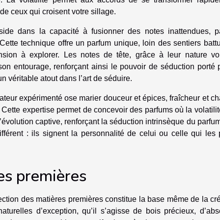
 de ceux qui croisent votre sillage.
ide dans la capacité à fusionner des notes inattendues, pa
Cette technique offre un parfum unique, loin des sentiers batt
ion à explorer. Les notes de tête, grâce à leur nature vola
n entourage, renforçant ainsi le pouvoir de séduction porté p
n véritable atout dans l’art de séduire.
éateur expérimenté ose marier douceur et épices, fraîcheur et ch
 Cette expertise permet de concevoir des parfums où la volatili
l’évolution captive, renforçant la séduction intrinsèque du parfu
férent : ils signent la personnalité de celui ou celle qui les 
res premières
lection des matières premières constitue la base même de la cr
turelles d’exception, qu’il s’agisse de bois précieux, d’abs