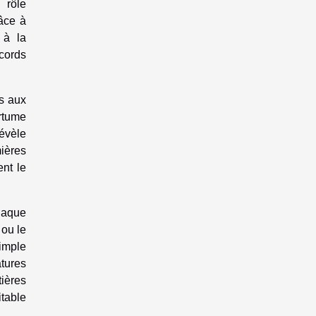
 rôle
râce à
 à la
ccords
es aux
ertume
révèle
mières
ent le
haque
 ou le
simple
atures
ières
table