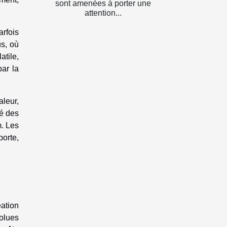
sont amenées à porter une
attention...
rfois
us, où
tile,
ar la
aleur,
té des
m. Les
porte,
éation
olues