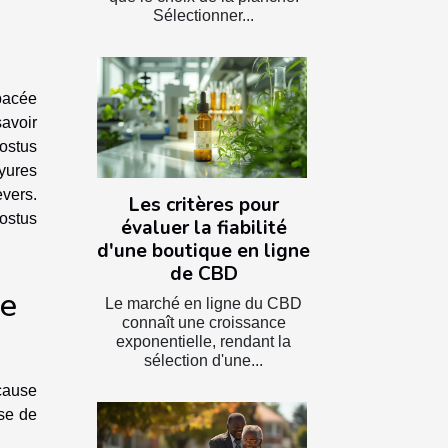
Sélectionner...
rbacée
avoir
costus
ayures
evers.
Les critères pour
costus
évaluer la fiabilité
d'une boutique en ligne
de CBD
re
Le marché en ligne du CBD
connaît une croissance
exponentielle, rendant la
sélection d'une...
 cause
use de