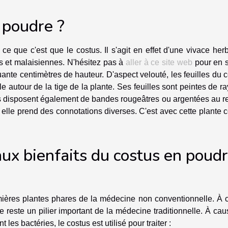
n poudre ?
e que c'est que le costus. Il s'agit en effet d'une vivace he
s et malaisiennes. N'hésitez pas à
aller à ce site web
pour en s
quante centimètres de hauteur. D'aspect velouté, les feuilles du 
e autour de la tige de la plante. Ses feuilles sont peintes de r
les disposent également de bandes rougeâtres ou argentées au r
 elle prend des connotations diverses. C'est avec cette plante 
aux bienfaits du costus en poud
premières plantes phares de la médecine non conventionnelle. À
e reste un pilier important de la médecine traditionnelle. À ca
les bactéries, le costus est utilisé pour traiter :