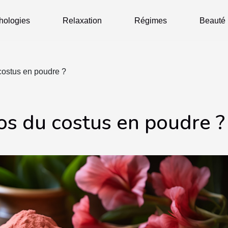
hologies
Relaxation
Régimes
Beauté
costus en poudre ?
os du costus en poudre ?