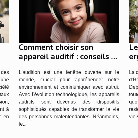
Comment choisir son
Le
appareil auditif : conseils et
er
critères de sélection
ré
L'audition est une fenêtre ouverte sur le
La q
 des
monde, crucial pour appréhender notre
d'H
une
es
environnement et communiquer avec autrui.
Dép
iété
Avec l'évolution technologique, les appareils
tou
taux
auditifs sont devenus des dispositifs
quot
sion,
sophistiqués capables de transformer la vie
rés
nt à
des personnes malentendantes. Néanmoins,
vie 
e en
le...