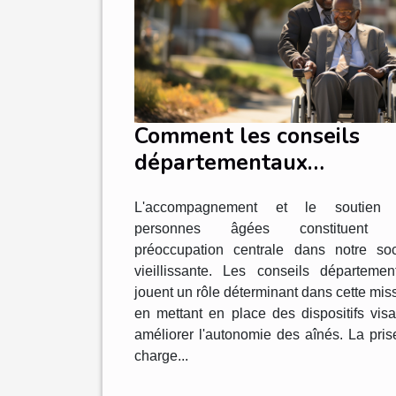
Comment les conseils
départementaux
contribuent à
L'accompagnement et le soutien
l'amélioration de
personnes âgées constituent 
l'autonomie des personn
préoccupation centrale dans notre soc
âgées
vieillissante. Les conseils départemen
jouent un rôle déterminant dans cette mis
en mettant en place des dispositifs visa
améliorer l'autonomie des aînés. La pris
charge...