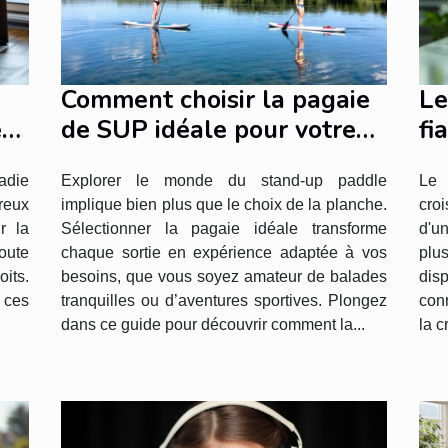
Comment choisir la pagaie
Le
e
de SUP idéale pour votre
fi
style de navigation ?
li
ladie
Explorer le monde du stand-up paddle
Le 
reux
implique bien plus que le choix de la planche.
croi
r la
Sélectionner la pagaie idéale transforme
d'u
oute
chaque sortie en expérience adaptée à vos
plu
its.
besoins, que vous soyez amateur de balades
dis
t ces
tranquilles ou d’aventures sportives. Plongez
conn
dans ce guide pour découvrir comment la...
la c