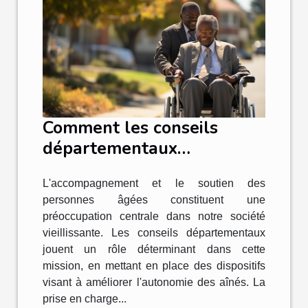
Comment les conseils
départementaux
contribuent à
L'accompagnement et le soutien des
l'amélioration de
personnes âgées constituent une
l'autonomie des personnes
préoccupation centrale dans notre société
âgées
vieillissante. Les conseils départementaux
jouent un rôle déterminant dans cette
mission, en mettant en place des dispositifs
visant à améliorer l'autonomie des aînés. La
prise en charge...