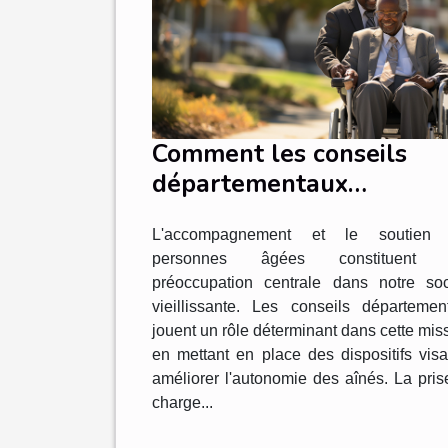
Comment les conseils
départementaux
contribuent à
L'accompagnement et le soutien
l'amélioration de
personnes âgées constituent 
l'autonomie des personn
préoccupation centrale dans notre soc
âgées
vieillissante. Les conseils départemen
jouent un rôle déterminant dans cette mis
en mettant en place des dispositifs visa
améliorer l'autonomie des aînés. La pris
charge...