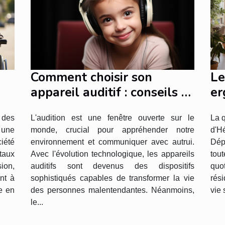
Comment choisir son
Le
appareil auditif : conseils et
er
critères de sélection
ré
L'audition est une fenêtre ouverte sur le
La q
 des
monde, crucial pour appréhender notre
d'H
une
es
environnement et communiquer avec autrui.
Dép
iété
Avec l'évolution technologique, les appareils
tou
taux
auditifs sont devenus des dispositifs
quot
sion,
sophistiqués capables de transformer la vie
rés
nt à
des personnes malentendantes. Néanmoins,
vie 
e en
le...