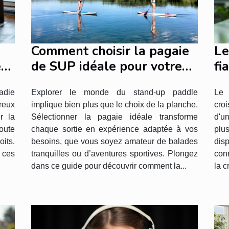
Comment choisir la pagaie
Le
e
de SUP idéale pour votre
fi
style de navigation ?
li
ladie
Explorer le monde du stand-up paddle
Le 
reux
implique bien plus que le choix de la planche.
croi
r la
Sélectionner la pagaie idéale transforme
d'u
oute
chaque sortie en expérience adaptée à vos
plu
its.
besoins, que vous soyez amateur de balades
dis
t ces
tranquilles ou d’aventures sportives. Plongez
conn
dans ce guide pour découvrir comment la...
la c