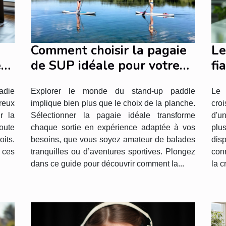
Comment choisir la pagaie
Le
e
de SUP idéale pour votre
fi
style de navigation ?
li
ladie
Explorer le monde du stand-up paddle
Le 
reux
implique bien plus que le choix de la planche.
croi
r la
Sélectionner la pagaie idéale transforme
d'u
oute
chaque sortie en expérience adaptée à vos
plu
its.
besoins, que vous soyez amateur de balades
dis
t ces
tranquilles ou d’aventures sportives. Plongez
conn
dans ce guide pour découvrir comment la...
la c