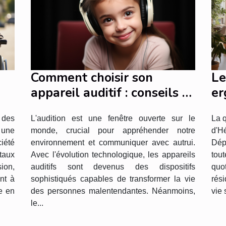
Comment choisir son
Le
appareil auditif : conseils et
er
critères de sélection
ré
L'audition est une fenêtre ouverte sur le
La q
 des
monde, crucial pour appréhender notre
d'H
une
es
environnement et communiquer avec autrui.
Dép
iété
Avec l'évolution technologique, les appareils
tou
taux
auditifs sont devenus des dispositifs
quot
sion,
sophistiqués capables de transformer la vie
rés
nt à
des personnes malentendantes. Néanmoins,
vie 
e en
le...