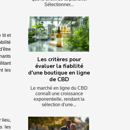
Sélectionner...
lit et
bilité
d'être
gnants
Les critères pour
litant
évaluer la fiabilité
nt les
d'une boutique en ligne
de CBD
Le marché en ligne du CBD
connaît une croissance
exponentielle, rendant la
sélection d'une...
 lieu,
s les