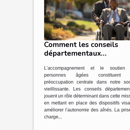
Comment les conseils
départementaux
contribuent à
L'accompagnement et le soutien
l'amélioration de
personnes âgées constituent 
l'autonomie des personn
préoccupation centrale dans notre soc
âgées
vieillissante. Les conseils départemen
jouent un rôle déterminant dans cette mis
en mettant en place des dispositifs visa
améliorer l'autonomie des aînés. La pris
charge...